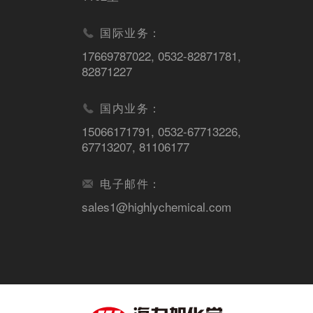
国际业务：
17669787022
,
0532-82871781
,
82871227
国内业务：
15066171791
,
0532-67713226
,
67713207
,
81106177
电子邮件：
sales1@highlychemical.com