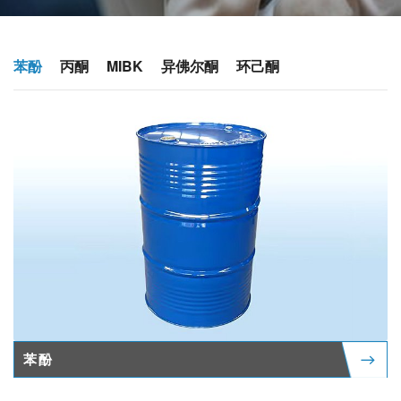
苯酚
丙酮
MIBK
异佛尔酮
环己酮
苯酚