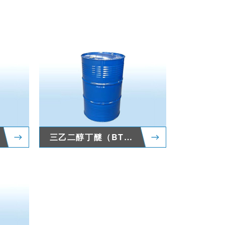
三乙二醇丁醚（BTG）