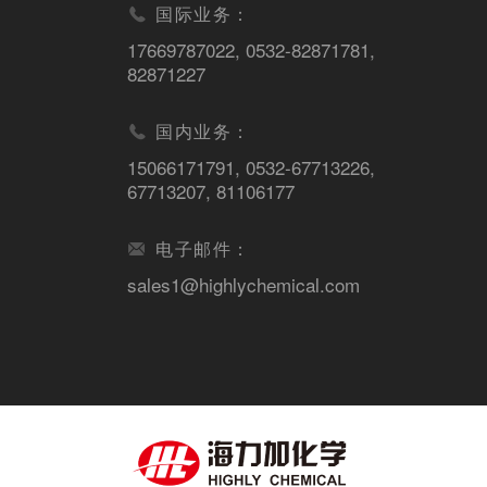
国际业务：
17669787022
,
0532-82871781
,
82871227
国内业务：
15066171791
,
0532-67713226
,
67713207
,
81106177
电子邮件：
sales1@highlychemical.com